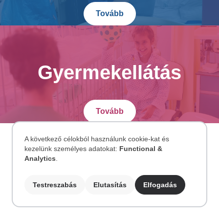
Tovább
Gyermekellátás
Tovább
A következő célokból használunk cookie-kat és
kezelünk személyes adatokat:
Functional &
Személyes
Analytics
.
adatok
Testreszabás
Elutasítás
Elfogadás
és