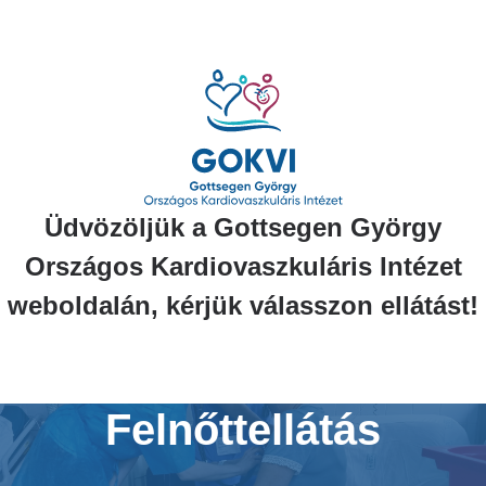
Ugrás
a
tartalomra
Üdvözöljük a Gottsegen György
Országos Kardiovaszkuláris Intézet
weboldalán, kérjük válasszon ellátást!
Felnőttellátás