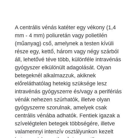
A centrális vénás katéter egy vékony (1,4
mm - 4 mm) poliuretán vagy polietilén
(műanyag) cső, amelynek a testen kívüli
része egy, kettő, három vagy négy szárból
áll, lehetővé téve több, különféle intravénás
gyógyszer elkülönült adagolását. Olyan
betegeknél alkalmazzuk, akiknek
előreláthatólag hetekig szüksége lesz
intravénás gyógyszerre és/vagy a perifériás
vénák nehezen szúrhatók, illetve olyan
gyógyszerre szorulnak, amelyek csak
centrális vénába adhatók. Fentiek igazak a
szívelégtelen betegek többségére, illetve
valamennyi intenzív osztályunkon kezelt