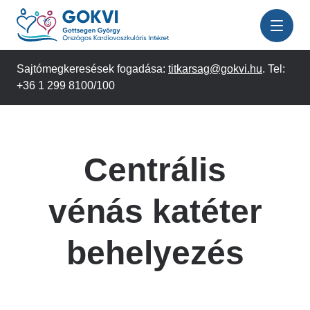
Ugrás
a
tartalomra
Sajtómegkeresések fogadása:
titkarsag@gokvi.hu
. Tel:
+36 1 299 8100/100
Centrális
vénás katéter
behelyezés