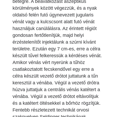
betegre. A beavatkozást aszeptikus
körülmények között végezzük, és a nyak
oldalsó felén futó úgynevezett jugularis
vénát vagy a kulcscsont alatt futó vénát
használjuk canülálásra. Az érintett régiót
gondosan fertőtlenítjük, majd helyi
érzéstelenítőt injektálunk a szúrni kívánt
területre. Ezután egy 7 cm-es, erre a célra
készült tűvel felkeressük a kérdéses vénát.
Amikor vénás vért nyerünk a tűhöz
csatlakoztatott fecskendővel egy erre a
célra készült vezető drótot juttatunk a tűn
keresztül a vénába. Végül a vezető drótra
húzva juttatjuk a centrális vénás katétert a
vénába. Végül a vezető drótot eltávolítjuk
és a katétert öltésekkel a bőrhöz rögzítjük.
Fentebb részletezett technikát orvosi
szaknyelven Seldinger technikának