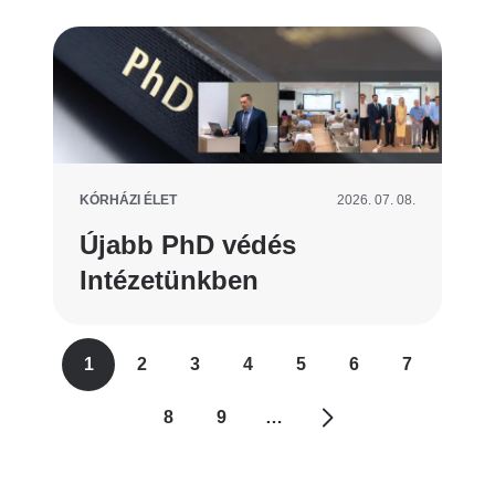
KÓRHÁZI ÉLET
2026. 07. 08.
Újabb PhD védés
Intézetünkben
Oldalszámozás
1
2
3
4
5
6
7
Jelenlegi
Oldal
Oldal
Oldal
Oldal
Oldal
Oldal
oldal
8
9
…
Oldal
Oldal