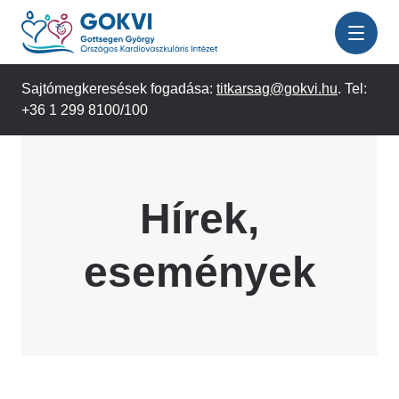
Ugrás
a
tartalomra
Sajtómegkeresések fogadása:
titkarsag@gokvi.hu
. Tel:
+36 1 299 8100/100
Hírek,
események