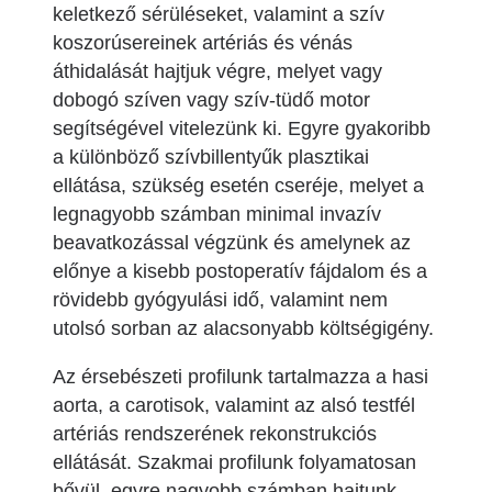
keletkező sérüléseket, valamint a szív
koszorúsereinek artériás és vénás
áthidalását hajtjuk végre, melyet vagy
dobogó szíven vagy szív-tüdő motor
segítségével vitelezünk ki. Egyre gyakoribb
a különböző szívbillentyűk plasztikai
ellátása, szükség esetén cseréje, melyet a
legnagyobb számban minimal invazív
beavatkozással végzünk és amelynek az
előnye a kisebb postoperatív fájdalom és a
rövidebb gyógyulási idő, valamint nem
utolsó sorban az alacsonyabb költségigény.
Az érsebészeti profilunk tartalmazza a hasi
aorta, a carotisok, valamint az alsó testfél
artériás rendszerének rekonstrukciós
ellátását. Szakmai profilunk folyamatosan
bővül, egyre nagyobb számban hajtunk