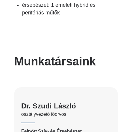
érsebészet: 1 emeleti hybrid és
perifériás műtők
Munkatársaink
Dr. Szudi László
osztályvezető főorvos
Felnőtt Szív- és Érsebészet