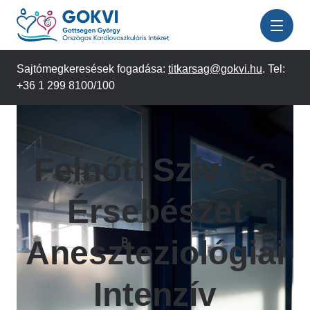
Ugrás
a
tartalomra
Sajtómegkeresések fogadása:
titkarsag@gokvi.hu
. Tel:
+36 1 299 8100/100
Felnőtt Szív- és
Érsebészet
Aneszteziológiai
Intenzív