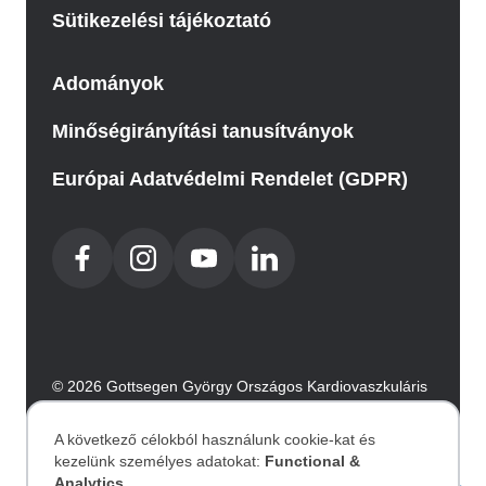
Sütikezelési tájékoztató
Adományok
Minőségirányítási tanusítványok
Európai Adatvédelmi Rendelet (GDPR)
© 2026 Gottsegen György Országos Kardiovaszkuláris
Intézet. Minden jog fenntartva.
Az oldalt az Integral Vision készítette.
A következő célokból használunk cookie-kat és
kezelünk személyes adatokat:
Functional &
Analytics
.