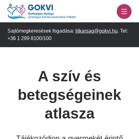
Ugrás
a
tartalomra
Sajtómegkeresések fogadása:
titkarsag@gokvi.hu
. Tel:
+36 1 299 8100/100
A szív és
betegségeinek
atlasza
Tájékozódjon a gyermekét érintő