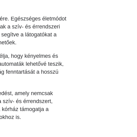
ésére. Egészséges életmódot
ak a szív- és érrendszeri
 segítve a látogatókat a
hetőek.
élja, hogy kényelmes és
automaták lehetővé teszik,
ág fenntartását a hosszú
kedést, amely nemcsak
a szív- és érrendszert,
a kórház támogatja a
okhoz is.