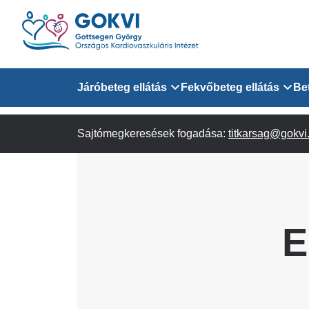
Ugrás
a
tartalomra
Domain
Járóbeteg ellátás
Fekvőbeteg ellátás
Be
menu
Sajtómegkeresések fogadása:
Járóbeteg Információk
Felnőtt Kardiológiai 
titkarsag@gokvi
for
Szakrendeléseink
Felnőtt Szívsebészeti
Érsebészeti Osztály
GOKVI
Felnőtt Kardiovaszku
E
(main)
Felnőtt Szív- és Érse
AITO
Sürgősségi Betegellá