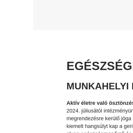
Katéter Terápiás Oszt
Kardiológiai Képalko
Radiológiai Osztály
EGÉSZSÉG
MUNKAHELYI
Aktív életre való ösztönzé
2024. júliusától intézményü
megrendezésre kerülő jóga ór
kiemelt hangsúlyt kap a geri