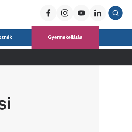
Social
ég
oznék
Gyermekellátás
áz
si