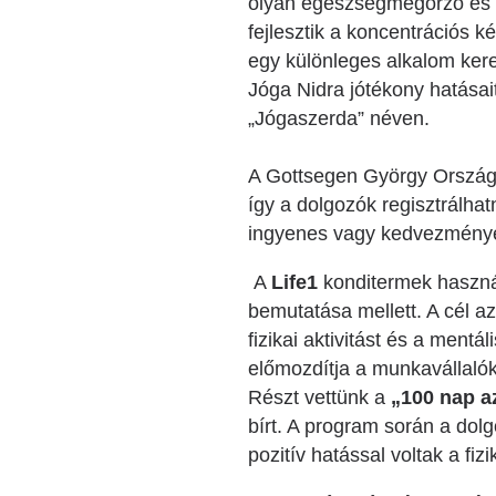
olyan egészségmegőrző és fe
fejlesztik a koncentrációs k
egy különleges alkalom kere
Jóga Nidra jótékony hatásait
„Jógaszerda” néven.
A Gottsegen György Ország
így a dolgozók regisztrálhat
ingyenes vagy kedvezményes 
A
Life1
konditermek haszná
bemutatása mellett. A cél a
fizikai aktivitást és a ment
előmozdítja a munkavállaló
Részt vettünk a
„100 nap a
bírt. A program során a do
pozitív hatással voltak a fizi