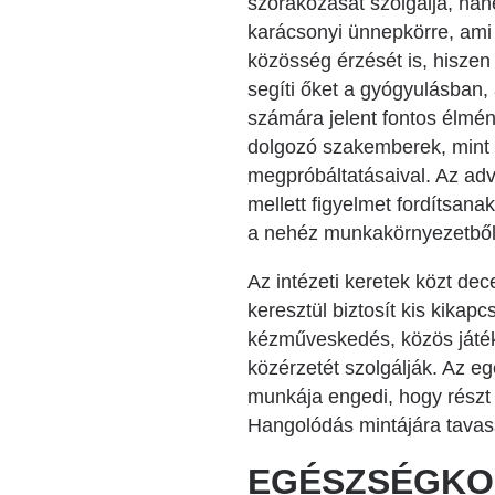
szórakozását szolgálja, han
karácsonyi ünnepkörre, ami r
közösség érzését is, hisze
segíti őket a gyógyulásban
számára jelent fontos élmé
dolgozó szakemberek, mint 
megpróbáltatásaival. Az adv
mellett figyelmet fordítsana
a nehéz munkakörnyezetből a
Az intézeti keretek közt d
keresztül biztosít kis kikap
kézműveskedés, közös játék 
közérzetét szolgálják. Az 
munkája engedi, hogy részt 
Hangolódás mintájára tavass
EGÉSZSÉGKO