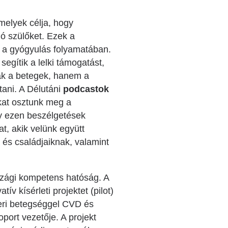
melyek célja, hogy
ó szülőket. Ezek a
at a gyógyulás folyamatában.
egítik a lelki támogatást,
ak a betegek, hanem a
tani. A Délutáni
podcastok
kat osztunk meg a
y ezen beszélgetések
t, akik velünk együtt
és családjaiknak, valamint
szági kompetens hatóság. A
kísérleti projektet (pilot)
zeri betegséggel CVD és
ort vezetője. A projekt