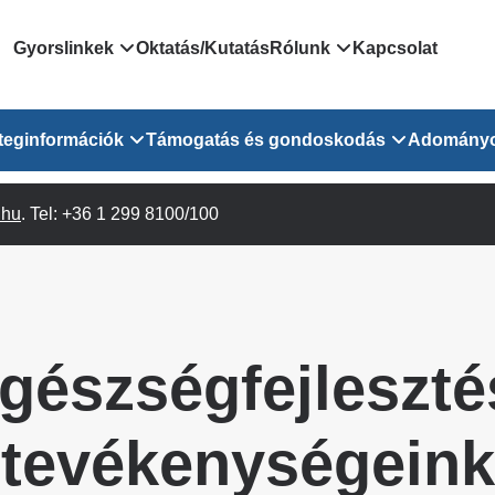
Domain
Gyorslinkek
Oktatás/Kutatás
Rólunk
Kapcsolat
menu
Járóbeteg Irányítási Rendszer
Bemutatkozás/vezetős
teginformációk
Támogatás és gondoskodás
Adomány
for
Országos Online Várólista
Rendezvényeink
Rendszer
Osztály
.hu
Orvosaink
. Tel: +36 1 299 8100/100
Pszichológusok
Híreink
GOKVI
EESZT - Egészségablak
 Osztály
Beavatkozások
Gyógytornászok
Dolgozz a GOKVI-ban!
EESZT - Információs portál
(alt)
Vizsgálatok
Gyógyszertár
Pályázatok
Sürgősségi ügyeletkereső
láris ITO
Leletek és laboreredmények
Csoportos foglalkozások
Egészségfejlesztő kórh
gészségfejleszté
lekérése
felnőtt betegeinknek
Egységes alapellátási ügyeleti
bészet
Közérdekű adatok
rendszer
Egészségügyi dokumentáció
Prevenció
tevékenységeink
kikérő lap
Háziorvosi körzetek Pest
tó Osztály
Szociális munkás
vármegyére vonatkozóan