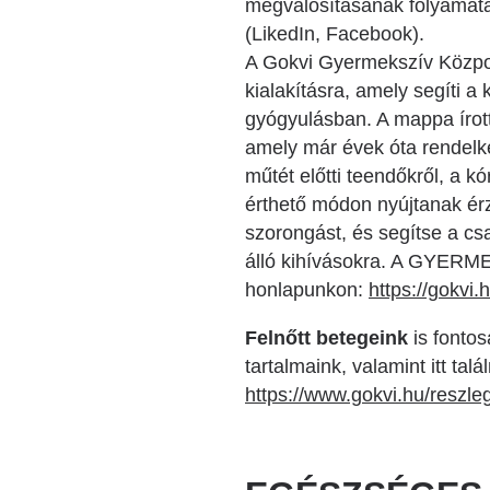
megvalósításának folyamat
(LikedIn, Facebook).
A Gokvi Gyermekszív Közpo
kialakításra, amely segíti a
gyógyulásban. A mappa írott 
amely már évek óta rendelk
műtét előtti teendőkről, a k
érthető módon nyújtanak érz
szorongást, és segítse a cs
álló kihívásokra. A GYERME
honlapunkon:
https://gokvi
Felnőtt betegeink
is fonto
tartalmaink, valamint itt ta
https://www.gokvi.hu/reszle