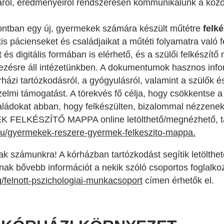
áról, eredményeiről rendszeresen kommunikálunk a köz
ntban egy új, gyermekek számára készült műtétre
felk
 kis pácienseket és családjaikat a műtéti folyamatra való
és digitális formában is elérhető, és a szülői felkészítő
ezésre áll intézetünkben. A dokumentumok hasznos info
órházi tartózkodásról, a gyógyulásról, valamint a szülők
elmi támogatást. A törekvés fő célja, hogy csökkentse a
aládokat abban, hogy felkészülten, bizalommal nézzenek 
K FELKÉSZÍTŐ MAPPA online letölthető/megnézhető, tar
.hu/gyermekek-reszere-gyermek-felkeszito-mappa.
sak számunkra! A kórházban tartózkodást segítik letölt
lálnak bővebb információt a nekik szóló csoportos foglalko
g/felnott-pszichologiai-munkacsoport
címen érhetők el.