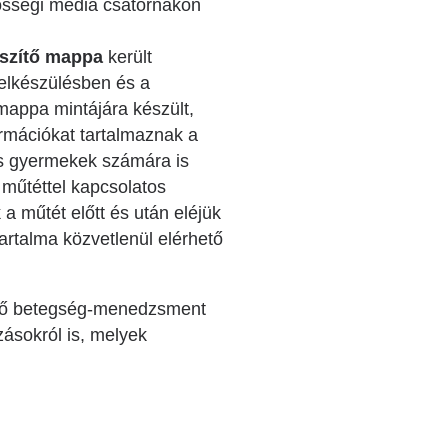
össégi média csatornákon
észítő mappa
került
 felkészülésben és a
 mappa mintájára készült,
rmációkat tartalmaznak a
 és gyermekek számára is
 műtéttel kapcsolatos
a műtét előtt és után eléjük
talma közvetlenül elérhető
hető betegség-menedzsment
zásokról is, melyek