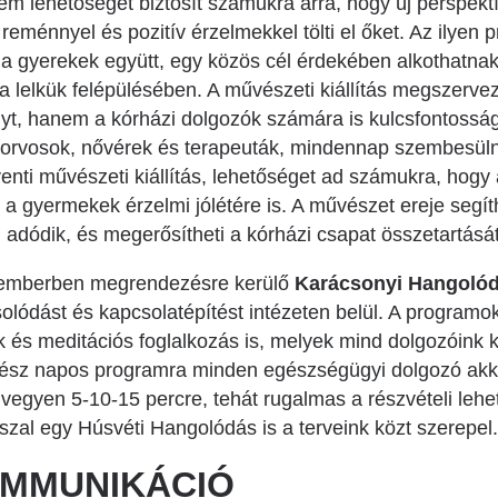
em lehetőséget biztosít számukra arra, hogy új perspekt
eménnyel és pozitív érzelmekkel tölti el őket. Az ilyen 
n a gyerekek együtt, egy közös cél érdekében alkothatn
, a lelkük felépülésében. A művészeti kiállítás megsze
nyt, hanem a kórházi dolgozók számára is kulcsfontossá
orvosok, nővérek és terapeuták, mindennap szembesülnek
enti művészeti kiállítás, lehetőséget ad számukra, hogy
k a gyermekek érzelmi jólétére is. A művészet ereje segít
dódik, és megerősítheti a kórházi csapat összetartását
ecemberben megrendezésre kerülő
Karácsonyi Hangoló
csolódást és kapcsolatépítést intézeten belül. A programo
és meditációs foglalkozás is, melyek mind dolgozóink k
egész napos programra minden egészségügyi dolgozó akk
vegyen 5-10-15 percre, tehát rugalmas a részvételi leh
zal egy Húsvéti Hangolódás is a terveink közt szerepel.
MMUNIKÁCIÓ