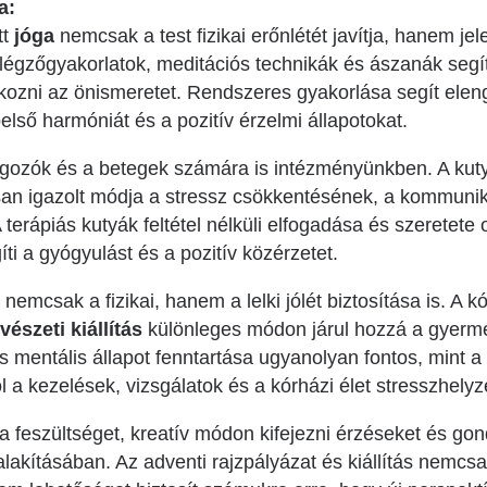
a:
tt
jóga
nemcsak a test fizikai erőnlétét javítja, hanem jel
légzőgyakorlatok, meditációs technikák és ászanák segíte
okozni az önismeretet. Rendszeres gyakorlása segít elen
első harmóniát és a pozitív érzelmi állapotokat.
lgozók és a betegek számára is intézményünkben. A kut
 igazolt módja a stressz csökkentésének, a kommuniká
 A terápiás kutyák feltétel nélküli elfogadása és szeretet
íti a gyógyulást és a pozitív közérzetet.
emcsak a fizikai, hanem a lelki jólét biztosítása is. A
észeti kiállítás
különleges módon járul hozzá a gyerme
 mentális állapot fenntartása ugyanolyan fontos, mint a 
l a kezelések, vizsgálatok és a kórházi élet stresszhely
a feszültséget, kreatív módon kifejezni érzéseket és gon
alakításában. Az adventi rajzpályázat és kiállítás nemc