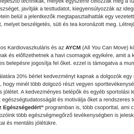
jlesztő technikák, melyek egyszerre célozzák meg a fizik
észséget, javítják a testtudatot, kiegyensúlyozzák az id
tein belül a jelentkezők megtapasztalhatták egy vezetett
, melyet beszélgetés, süti és tea koronázott meg. Létrej
os Kardiovaszkuláris és az
AYCM
(All You Can Move) kö
nak és előfizethetnek a havi csomagok egyikére, amit a k
belepésre jogosítja fel őket. ezzel is támogatva a munk
latára 20% bérlet kedvezményt kapnak a dolgozók egy s
z, hogy minél több dolgozó részt vegyen sporttevékenysé
ális jólétet. A kedvezményes belépők és egyéb sportolási
k egészségtudatosságát és motiválja őket a rendszeres 
z Egészségedért”
programban is, több csoporttal, ami 
lgozóink több egészségmegőrző tevékenységben is jelesk
kai és mentális jólétükre.