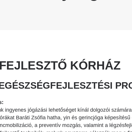
Betegtájékoztatók
ály
Rehabilitáció Füreden
Patika ügyeleti link Pest
Látogatóknak
vármegyére vonatkozóan
tó Osztály
Szolgáltatásaink
Egészségértés
A szív atlasza
Nemzeti szívinfarktus regiszter
FEJLESZTŐ KÓRHÁZ
 EGÉSZSÉGFEJLESZTÉSI P
s:
nk ingyenes jógázási lehetőséget kínál dolgozói számára
ákat Baráti Zsófia hatha, yin és gerincjóga képesítésű o
ncmobilizáció, a preventív mozgás, valamint a légzésfejl