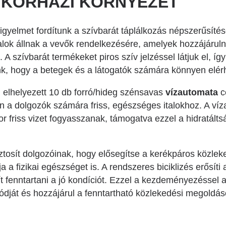
 KÓRHÁZI KÖRNYEZET
figyelmet fordítunk a szívbarát táplálkozás népszerűsít
alok állnak a vevők rendelkezésére, amelyek hozzájáruln
szívbarát termékeket piros szív jelzéssel látjuk el, így
nk, hogy a betegek és a látogatók számára könnyen elér
 elhelyezett 10 db forró/hideg szénsavas
vízautomata
c
on a dolgozók számára friss, egészséges italokhoz. A víz
 friss vizet fogyasszanak, támogatva ezzel a hidratálts
ztosít dolgozóinak, hogy elősegítse a kerékpáros közle
 a fizikai egészséget is. A rendszeres biciklizés erősíti 
ít fenntartani a jó kondíciót. Ezzel a kezdeményezéssel 
dját és hozzájárul a fenntartható közlekedési megoldás