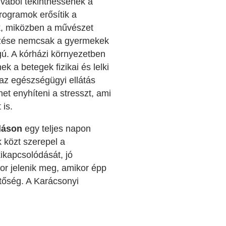
ívából tekinthessenek a
programok erősítik a
ak, miközben a művészet
rvezése nemcsak a gyermekek
gú. A kórházi környezetben
 a betegek fizikai és lelki
 az egészségügyi ellátás
het enyhíteni a stresszt, ami
 is.
dáson
egy teljes napon
k közt szerepel a
ikapcsolódását, jó
or jelenik meg, amikor épp
etőség. A Karácsonyi