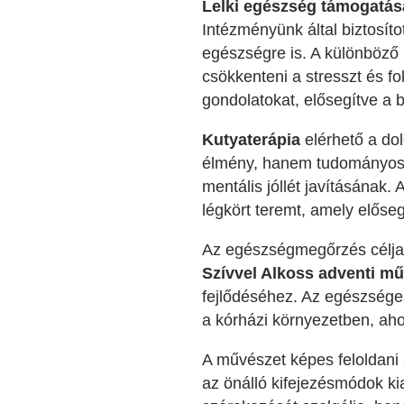
Lelki egészség támogatás
Intézményünk által biztosíto
egészségre is. A különböző 
csökkenteni a stresszt és f
gondolatokat, elősegítve a b
Kutyaterápia
elérhető a do
élmény, hanem tudományosan
mentális jóllét javításának.
légkört teremt, amely előseg
Az egészségmegőrzés célja n
Szívvel Alkoss adventi műv
fejlődéséhez. Az egészséges
a kórházi környezetben, aho
A művészet képes feloldani 
az önálló kifejezésmódok ki