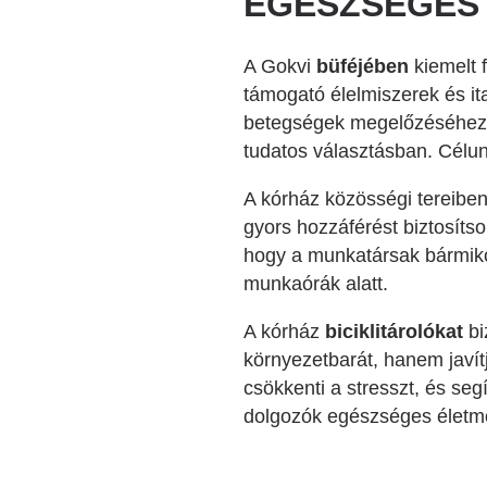
EGÉSZSÉGES
A Gokvi
büféjében
kiemelt 
támogató élelmiszerek és it
betegségek megelőzéséhez. A 
tudatos választásban. Célu
A kórház közösségi tereiben
gyors hozzáférést biztosíts
hogy a munkatársak bármikor
munkaórák alatt.
A kórház
biciklitárolókat
bi
környezetbarát, hanem javítja
csökkenti a stresszt, és seg
dolgozók egészséges életmó