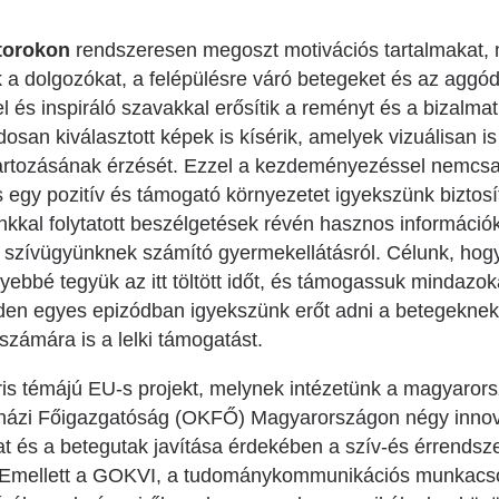
itorokon
rendszeresen megoszt motivációs tartalmakat, 
a dolgozókat, a felépülésre váró betegeket és az aggód
el és inspiráló szavakkal erősítik a reményt és a bizalm
an kiválasztott képek is kísérik, amelyek vizuálisan is s
tartozásának érzését. Ezzel a kezdeményezéssel nemcs
 egy pozitív és támogató környezetet igyekszünk biztosí
kkal folytatott beszélgetések révén hasznos információ
a szívügyünknek számító gyermekellátásról. Célunk, hog
yebbé tegyük az itt töltött időt, és támogassuk mindazoka
en egyes epizódban igyekszünk erőt adni a betegeknek 
számára is a lelki támogatást.
is témájú EU-s projekt, melynek intézetünk a magyaror
zi Főigazgatóság (OKFŐ) Magyarországon négy innovatív 
lat és a betegutak javítása érdekében a szív-és érrends
 Emellett a GOKVI, a tudománykommunikációs munkacsop