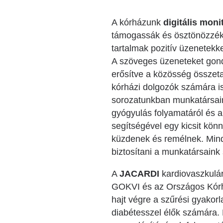
A kórházunk
digitális mon
támogassák és ösztönözzék 
tartalmak pozitív üzenetekk
A szöveges üzeneteket gondos
erősítve a közösség össze
kórházi dolgozók számára is
sorozatunkban munkatársain
gyógyulás folyamatáról és 
segítségével egy kicsit könn
küzdenek és remélnek. Mind
biztosítani a munkatársaink 
A
JACARDI
kardiovaszkulár
GOKVI és az Országos Kórhá
hajt végre a szűrési gyakor
diabétesszel élők számára.