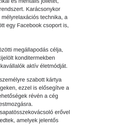
ai és mentális jóllétet,
egrendszert. Karácsonykor
 mélyrelaxációs technika, a
ött egy Facebook csoport is,
zötti megállapodás célja,
ijelölt konditermekben
avállalók aktív életmódját.
zemélyre szabott kártya
geken, ezzel is elősegítve a
 lehetőségek révén a cég
testmozgásra.
csapatösszekovácsoló erővel
edtek, amelyek jelentős