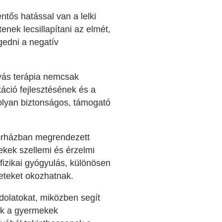
entős hatással van a lelki
nek lecsillapítani az elmét,
gedni a negatív
yás terápia nemcsak
ció fejlesztésének és a
e olyan biztonságos, támogató
 kórházban megrendezett
kek szellemi és érzelmi
fizikai gyógyulás, különösen
zeteket okozhatnak.
dolatokat, miközben segít
sak a gyermekek