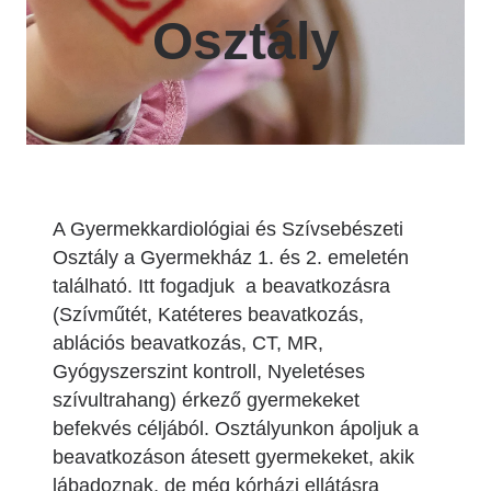
Osztály
A Gyermekkardiológiai és Szívsebészeti
Osztály a Gyermekház 1. és 2. emeletén
található. Itt fogadjuk a beavatkozásra
(Szívműtét, Katéteres beavatkozás,
ablációs beavatkozás, CT, MR,
Gyógyszerszint kontroll, Nyeletéses
szívultrahang) érkező gyermekeket
befekvés céljából. Osztályunkon ápoljuk a
beavatkozáson átesett gyermekeket, akik
lábadoznak, de még kórházi ellátásra