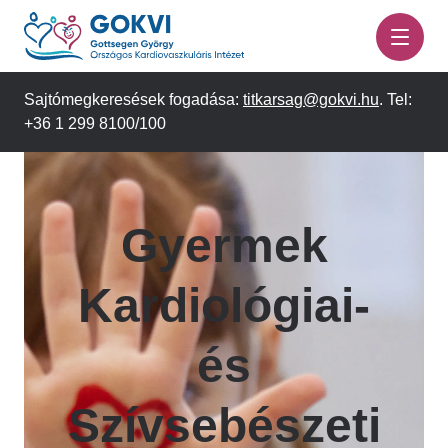
Ugrás
a
tartalomra
Sajtómegkeresések fogadása:
titkarsag@gokvi.hu
. Tel:
+36 1 299 8100/100
Gyermek
Kardiológiai-
és
Szívsebészeti