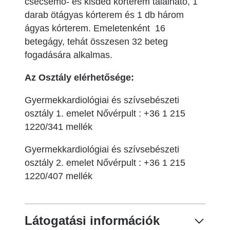
csecsemő- és kisded kórterem található, 1
darab ötágyas kórterem és 1 db három
ágyas kórterem. Emeletenként 16
betegágy, tehát összesen 32 beteg
fogadására alkalmas.
Az Osztály elérhetősége:
Gyermekkardiológiai és szívsebészeti
osztály 1. emelet Nővérpult : +36 1 215
1220/341 mellék
Gyermekkardiológiai és szívsebészeti
osztály 2. emelet Nővérpult : +36 1 215
1220/407 mellék
Látogatási információk