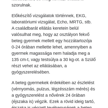
szorulnak.
Előkészítő vizsgálatok történnek, EKG,
laboratóriumi vizsgálat, Echo, MRTG, stb.
A családbarát ellátás keretein belül
valósulhat meg, hogy az osztályon fekvő
beteg gyermek mellett egy hozzátartozója
0-24 órában mellette lehet, amennyiben a
gyermek magassága nem haladja meg a
135 cm-t, vagy testsúlya a 30 kg-ot. a Szülő
részt vehet az ellátásában, a
gyógyszerelésében.
A beteg gyermekek érdekében az észlelést
(vérnyomás, pulzus, légzésszám mérés) és
a gyógyszerelést a nővérek 24 órában
(éjszaka is) végzik. Ezek a rövid ideig tartó,
éjszaka is végzett tevékenységek a beteg