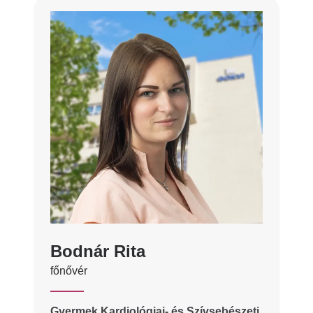
Bodnár Rita
főnővér
Gyermek Kardiológiai- és Szívsebészeti