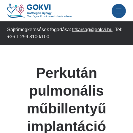
Ugrás
a
tartalomra
Sajtómegkeresések fogadása:
titkarsag@gokvi.hu
. Tel:
+36 1 299 8100/100
Perkután
pulmonális
műbillentyű
implantáció