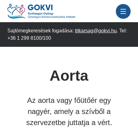
Ugrás
a
tartalomra
Sajtómegkeresések fogadása:
titkarsag@gokvi.hu
. Tel:
+36 1 299 8100/100
Aorta
Az aorta vagy főütőér egy
nagyér, amely a szívből a
szervezetbe juttatja a vért.