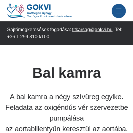
Ugrás
a
tartalomra
Sajtómegkeresések fogadása:
titkarsag@gokvi.hu
. Tel:
+36 1 299 8100/100
Bal kamra
A bal kamra a négy szívüreg egyike.
Feladata az oxigéndús vér szervezetbe
pumpálása
az aortabillentyűn keresztül az aortába.