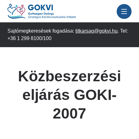
Ugrás
a
tartalomra
Sajtómegkeresések fogadása:
titkarsag@gokvi.hu
. Tel:
+36 1 299 8100/100
Közbeszerzési
eljárás GOKI-
2007