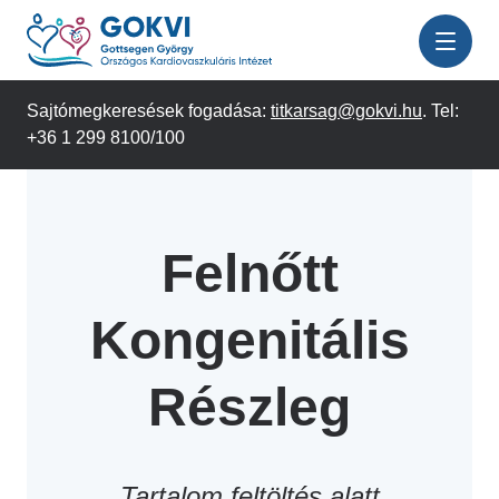
Ugrás
a
tartalomra
Sajtómegkeresések fogadása:
titkarsag@gokvi.hu
. Tel:
+36 1 299 8100/100
Felnőtt
Kongenitális
Részleg
Tartalom feltöltés alatt