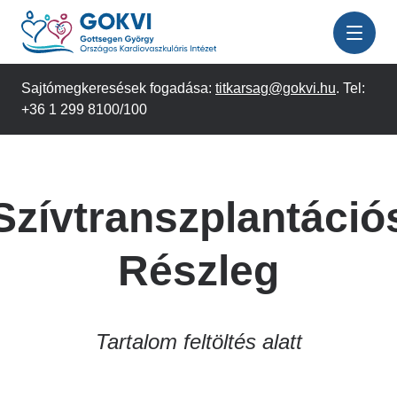
Ugrás
a
tartalomra
Sajtómegkeresések fogadása:
titkarsag@gokvi.hu
. Tel:
+36 1 299 8100/100
Szívtranszplantáció
Részleg
Tartalom feltöltés alatt