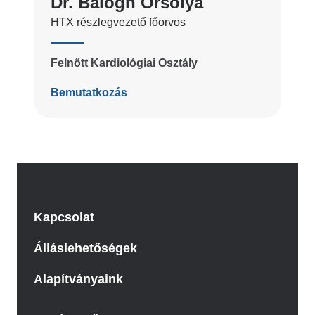
Dr. Balogh Orsolya
HTX részlegvezető főorvos
Felnőtt Kardiológiai Osztály
Bemutatkozás
Kapcsolat
Álláslehetőségek
Alapítványaink