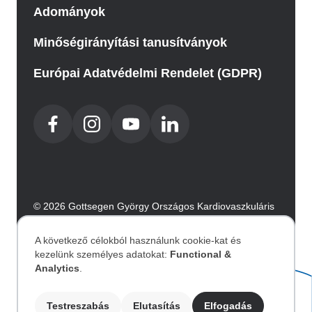
Adományok
Minőségirányítási tanusítványok
Európai Adatvédelmi Rendelet (GDPR)
© 2026 Gottsegen György Országos Kardiovaszkuláris
Intézet. Minden jog fenntartva.
Az oldalt az Integral Vision készítette.
A következő célokból használunk cookie-kat és
kezelünk személyes adatokat:
Functional &
Személyes
Analytics
.
Akadálymentesítési nyilatkozat
adatok
Testreszabás
Elutasítás
Elfogadás
Image