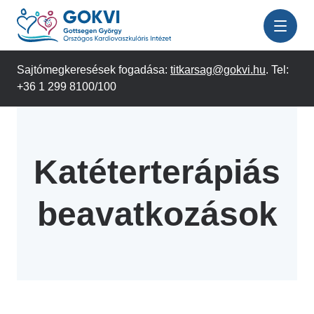
Ugrás
a
tartalomra
Sajtómegkeresések fogadása:
titkarsag@gokvi.hu
. Tel:
+36 1 299 8100/100
Katéterterápiás
beavatkozások