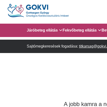
Ugrás
a
tartalomra
Domain
Járóbeteg ellátás
Fekvőbeteg ellátás
Be
menu
Sajtómegkeresések fogadása:
Járóbeteg Információk
Gyermek Szív- és Ér
titkarsag@gokvi
AITO - 4. em.
for
Szakambulanciák
Gyermek Kardiológiai 
em.
GOKVI
Gyermek Kardiológiai
(main
Szívsebészeti Osztály
child)
A jobb kamra a n