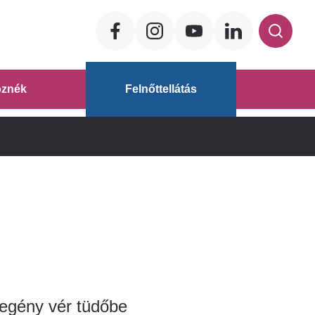
Social
ég
znék
Felnőttellátás
áz
zegény vér tüdőbe