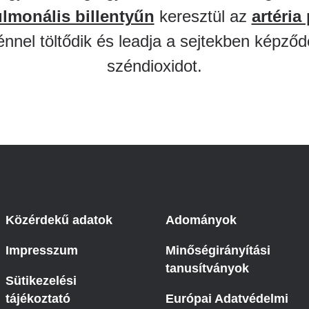
lmonális billentyűn
keresztül az
artéria
Betegtájékoztatók
Patika ügyeleti link Pest
énnel töltődik és leadja a sejtekben képződ
vármegyére vonatkozóan
Látogatóknak
széndioxidot.
Egészségértés
Az ép szív és betegségeinek
atlasza
Nemzeti szívinfarktus regiszter
Közérdekű adatok
Adományok
Impresszum
Minőségirányítási
tanusítványok
Sütikezelési
tájékoztató
Európai Adatvédelmi