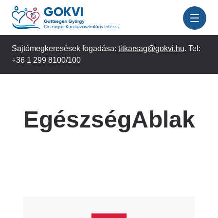
Ugrás
a
tartalomra
Sajtómegkeresések fogadása:
titkarsag@gokvi.hu
. Tel:
+36 1 299 8100/100
EgészségAblak
Image