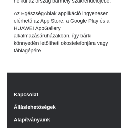
nélkül az ország bármely szakrendelőjébe.
Az EgészségAblak applikáció ingyenesen
elérhető az App Store, a Google Play és a
HUAWEI AppGallery
alkalmazásáruházakban, így bárki
könnyedén letöltheti okostelefonjára vagy
táblagépére.
Kapcsolat
Álláslehetőségek
Alapítványaink