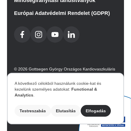
Minőségirányítási tanusítványok
Európai Adatvédelmi Rendelet (GDPR)
© 2026 Gottsegen György Országos Kardiovaszkuláris
Intézet. Minden jog fenntartva.
Az oldalt az Integral Vision készítette.
A következő célokból használunk cookie-kat és
kezelünk személyes adatokat:
Functional &
Személyes
Analytics
.
Akadálymentesítési nyilatkozat
adatok
Testreszabás
Elutasítás
Elfogadás
Image
és