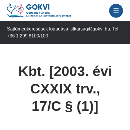
Ugrás
a
tartalomra
Sajtómegkeresések fogadása:
titkarsag@gokvi.hu
. Tel:
+36 1 299 8100/100
Kbt. [2003. évi
CXXIX trv.,
17/C § (1)]