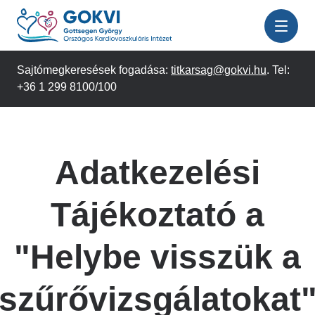
Ugrás
a
tartalomra
Sajtómegkeresések fogadása:
titkarsag@gokvi.hu
. Tel:
+36 1 299 8100/100
Adatkezelési
Tájékoztató a
"Helybe visszük a
szűrővizsgálatokat