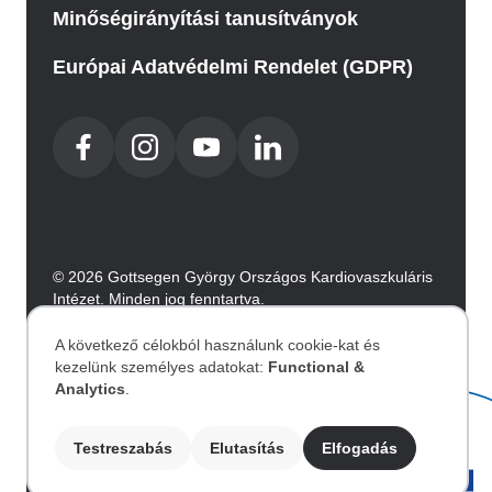
Minőségirányítási tanusítványok
Európai Adatvédelmi Rendelet (GDPR)
© 2026 Gottsegen György Országos Kardiovaszkuláris
Intézet. Minden jog fenntartva.
Az oldalt az Integral Vision készítette.
A következő célokból használunk cookie-kat és
kezelünk személyes adatokat:
Functional &
Akadálymentesítési nyilatkozat
Személyes
Analytics
.
Image
adatok
Testreszabás
Elutasítás
Elfogadás