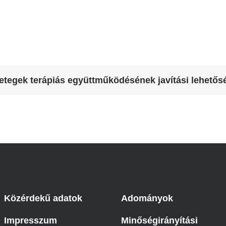
Betegtájékoztatók
ály
Rehabilitáció Füreden
Patika ügyeleti link Pest
Látogatóknak
vármegyére vonatkozóan
tó Osztály
Szolgáltatásaink
Egészségértés
A szív atlasza
Nemzeti szívinfarktus regiszter
etegek terápiás együttműködésének javítási lehetős
Közérdekű adatok
Adományok
Impresszum
Minőségirányítási