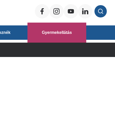
Social
ég
oznék
Gyermekellátás
áz