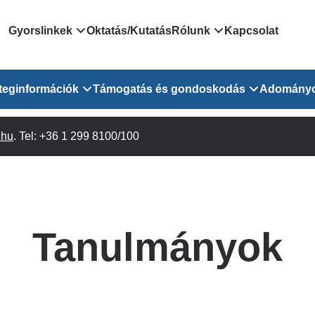
Domain
Gyorslinkek
Oktatás/Kutatás
Rólunk
Kapcsolat
menu
Járóbeteg Irányítási Rendszer
Bemutatkozás/vezetős
teginformációk
Támogatás és gondoskodás
Adomány
for
Országos Online Várólista
Rendezvényeink
Rendszer
Osztály
.hu
Orvosaink
. Tel: +36 1 299 8100/100
Pszichológusok
Híreink
GOKVI
EESZT - Egészségablak
 Osztály
Beavatkozások
Gyógytornászok
Dolgozz a GOKVI-ban!
EESZT - Információs portál
(alt)
Vizsgálatok
Gyógyszertár
Pályázatok
Sürgősségi ügyeletkereső
láris ITO
Leletek és laboreredmények
Csoportos foglalkozások
Egészségfejlesztő kórh
Tanulmányok
lekérése
felnőtt betegeinknek
Egységes alapellátási ügyeleti
bészet
Közérdekű adatok
rendszer
Egészségügyi dokumentáció
Prevenció
kikérő lap
Háziorvosi körzetek Pest
tó Osztály
Szociális munkás
vármegyére vonatkozóan