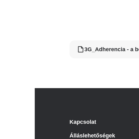
Katéter Terápiás Oszt
Kardiológiai Képalko
Radiológiai Osztály
3G_Adherencia - a b
Kapcsolat
Álláslehetőségek