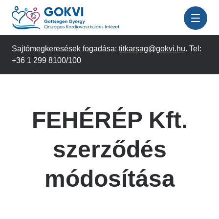
Ugrás
a
tartalomra
Sajtómegkeresések fogadása:
titkarsag@gokvi.hu
. Tel:
+36 1 299 8100/100
FEHÉRÉP Kft.
szerződés
módosítása