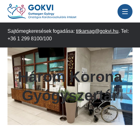
Ugrás
a
tartalomra
Sajtómegkeresések fogadása:
titkarsag@gokvi.hu
. Tel:
+36 1 299 8100/100
Három Korona
Gyógyszertár